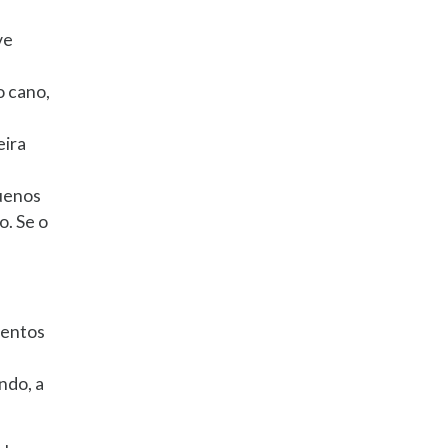
ve
o cano,
eira
quenos
o. Se o
mentos
ndo, a