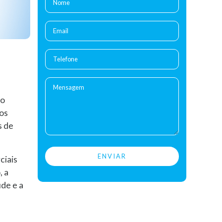
to
os
s de
ciais
, a
de e a