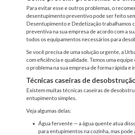
Para evitar esse e outros problemas, o recome
desentupimento preventivo pode ser feito se
Desentupimento e Dedetização trabalhamos 
preventiva na sua empresa de acordo com a sua
todos os equipamentos necessários para desob
Se você precisa de uma solução urgente, a U
com eficiência e qualidade. Temos uma equipe
o problema na sua empresa de forma rápida e im
Técnicas caseiras de desobstrução
Existem muitas técnicas caseiras de desobstruç
entupimento simples.
Veja algumas delas:
Água fervente — a água quente atua dissol
para entupimentos na cozinha, mas pode aj