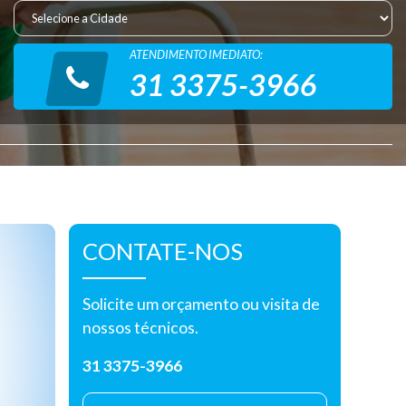
ATENDIMENTO IMEDIATO:
31 3375-3966
CONTATE-NOS
Solicite um orçamento ou visita de
nossos técnicos.
31 3375-3966