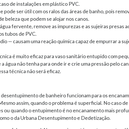
aso de instalações em plástico PVC.
pode ser útil com os ralos das áreas de banho, pois remo
de beleza que podem se alojar nos canos.
água fervente, remove as impurezas e as sujeiras presas a
os tubos de PVC.
ódio — causam uma reação química capaz de empurrar a suj
cnica é muito eficaz para vaso sanitário entupido com pe
a água não tenha para onde ir e crie uma pressão pelo can
ssa técnica não será eficaz.
de desentupimento de banheiro funcionam para os encana
esmo assim, quando o problema é superficial. No caso de
es ou quando o entupimento é no encanamento mais profu
, como o da Urbana Desentupimento e Dedetização.