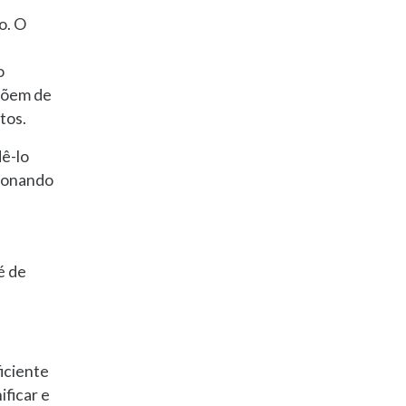
o. O
o
spõem de
tos.
ê-lo
cionando
é de
iciente
ificar e