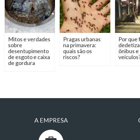
Mitos e verdades
Pragas urbanas
Por que 
sobre
na primavera:
dedetiza
desentupimento
quais são os
ônibus e
de esgoto e caixa
riscos?
veículos
de gordura
A EMPRESA