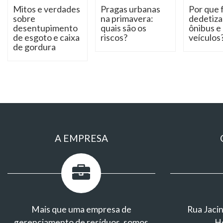
Mitos e verdades
Pragas urbanas
Por que 
sobre
na primavera:
dedetiza
desentupimento
quais são os
ônibus e
de esgoto e caixa
riscos?
veículos
de gordura
A EMPRESA
Mais que uma empresa de
Rua Jacin
gerenciamento de resíduos, somos
H