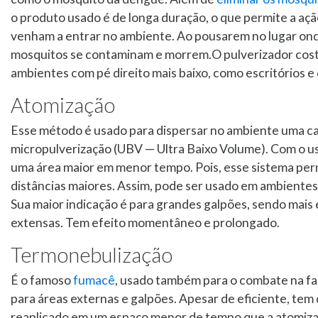
o produto usado é de longa duração, o que permite a aç
venham a entrar no ambiente. Ao pousarem no lugar onde 
mosquitos se contaminam e morrem.O pulverizador costa
ambientes com pé direito mais baixo, como escritórios e 
Atomização
Esse método é usado para dispersar no ambiente uma cal
micropulverização (UBV — Ultra Baixo Volume). Com o us
uma área maior em menor tempo. Pois, esse sistema perm
distâncias maiores. Assim, pode ser usado em ambientes c
Sua maior indicação é para grandes galpões, sendo mais 
extensas. Tem efeito momentâneo e prolongado.
Termonebulização
É o famoso
fumacê
, usado também para o combate na fa
para áreas externas e galpões. Apesar de eficiente, te
reaplicado em um espaço menor de tempo que a atomiza